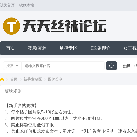
设为首页
收藏本站
首页
视频资源
足控专区
TK挠脚心
女主视
搜索
热搜:
搜
首页
新手发贴区
图片分享
版块规则
索
天
»
【新手发帖要求】
›
›
1、每个帖子图片以5~10张左右为佳。
2、图片尺寸控制在2000*3000以内，大小不超过1M。
3、禁止标题使用低俗字眼！
4、禁止以任何形式发布文本，图片等一些列广告宣传活动，违者永久