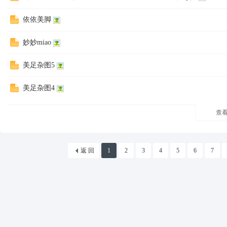
坛
依依美脚
妙妙miao
美足杂图5
美足杂图4
查
返 回
1
2
3
4
5
6
7