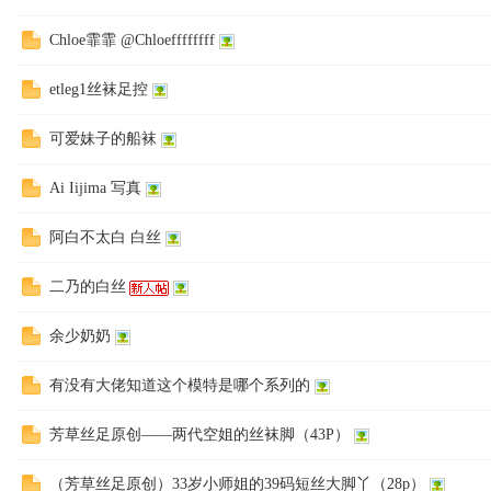
Chloe霏霏 @Chloeffffffff
袜
etleg1丝袜足控
可爱妹子的船袜
Ai Iijima 写真
阿白不太白 白丝
论
二乃的白丝
余少奶奶
有没有大佬知道这个模特是哪个系列的
芳草丝足原创——两代空姐的丝袜脚（43P）
（芳草丝足原创）33岁小师姐的39码短丝大脚丫（28p）