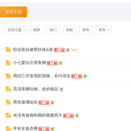
发布主题
天
全部主题
最新
热门
热帖
精华
更多
职业装短裙黑丝袜jk装
New
小七爱玩庄周美脚
我自己开发我的宠物，名叫佳佳
丝
高清美脚玩物，低价精品
黑色玻璃短丝
有没有食物和脚的视频照片
年轻女孩赤脚