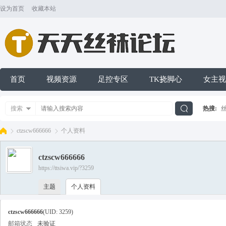
设为首页
收藏本站
首页
视频资源
足控专区
TK挠脚心
女主视
搜索
热搜:
搜
ctzscw666666
个人资料
ctzscw666666
索
https://ttsiwa.vip/?3259
天
›
›
主题
个人资料
ctzscw666666
(UID: 3259)
邮箱状态
未验证