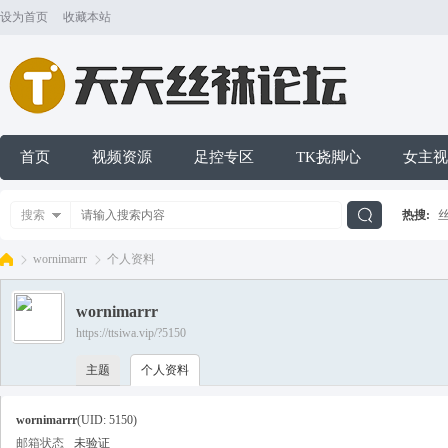
设为首页
收藏本站
首页
视频资源
足控专区
TK挠脚心
女主视
搜索
热搜:
搜
wornimarrr
个人资料
wornimarrr
索
https://ttsiwa.vip/?5150
天
›
›
主题
个人资料
wornimarrr
(UID: 5150)
邮箱状态
未验证