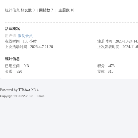
统计信息
好友数 0
|
回帖数 7
|
主题数 10
活跃概况
天
用户组
限制会员
在线时间
135 小时
注册时间
2023-10-24 14
上次活动时间
2026-4-7 21:20
上次发表时间
2024-11-6
统计信息
已用空间
0 B
积分
-478
金币
-820
贡献
315
Powered by
TTsiwa
X3.4
丝
Copyright © 2022-2023, TTsiwa.