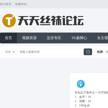
设为首页
收藏本站
首页
视频资源
足控专区
TK挠脚心
女主视
搜索
热搜:
搜
索
符合以下条件之一方可浏览
1、金币 > 10
2、消费 > 10
3、VIP会员