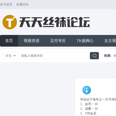
设为首页
收藏本站
首页
视频资源
足控专区
TK挠脚心
女主视
搜索
热搜:
搜
索
符合以下条件之一方可浏览
1、金币 > 10
2、消费 > 10
3、VIP会员