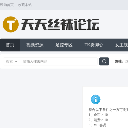
设为首页
收藏本站
首页
视频资源
足控专区
TK挠脚心
女主视
搜索
热搜:
搜
索
符合以下条件之一方可浏览
1、金币 > 10
2、消费 > 10
3、VIP会员