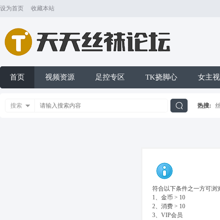
设为首页
收藏本站
首页
视频资源
足控专区
TK挠脚心
女主视
搜索
热搜:
搜
索
符合以下条件之一方可浏览
1、金币 > 10
2、消费 > 10
3、VIP会员