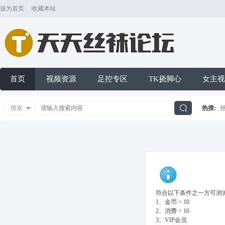
设为首页
收藏本站
首页
视频资源
足控专区
TK挠脚心
女主视
搜索
热搜:
搜
索
符合以下条件之一方可浏览
1、金币 > 10
2、消费 > 10
3、VIP会员