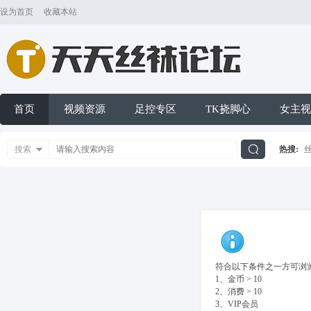
设为首页
收藏本站
首页
视频资源
足控专区
TK挠脚心
女主视
搜索
热搜:
搜
索
符合以下条件之一方可浏览
1、金币 > 10
2、消费 > 10
3、VIP会员