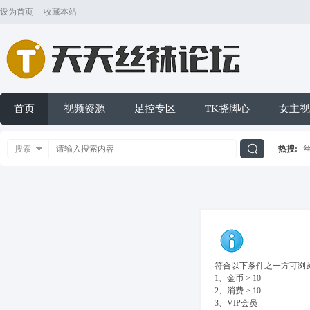
设为首页
收藏本站
首页
视频资源
足控专区
TK挠脚心
女主视
搜索
热搜:
搜
索
符合以下条件之一方可浏览
1、金币 > 10
2、消费 > 10
3、VIP会员