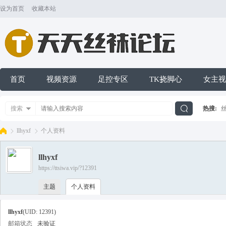
设为首页
收藏本站
首页
视频资源
足控专区
TK挠脚心
女主视
搜索
热搜:
搜
llhyxf
个人资料
llhyxf
索
https://ttsiwa.vip/?12391
天
›
›
主题
个人资料
llhyxf
(UID: 12391)
邮箱状态
未验证