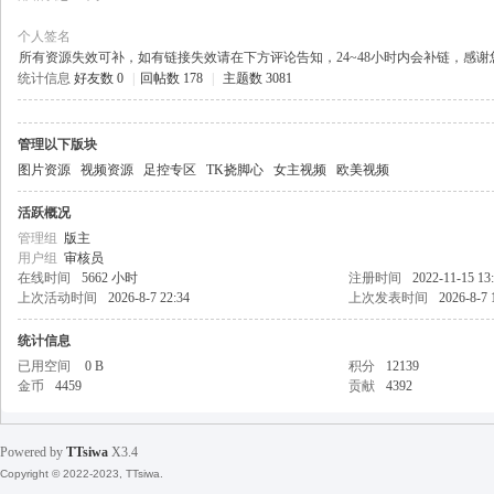
个人签名
所有资源失效可补，如有链接失效请在下方评论告知，24~48小时内会补链，感
统计信息
好友数 0
|
回帖数 178
|
主题数 3081
天
管理以下版块
图片资源
视频资源
足控专区
TK挠脚心
女主视频
欧美视频
活跃概况
管理组
版主
用户组
审核员
在线时间
5662 小时
注册时间
2022-11-15 13
上次活动时间
2026-8-7 22:34
上次发表时间
2026-8-7 
丝
统计信息
已用空间
0 B
积分
12139
金币
4459
贡献
4392
Powered by
TTsiwa
X3.4
Copyright © 2022-2023, TTsiwa.