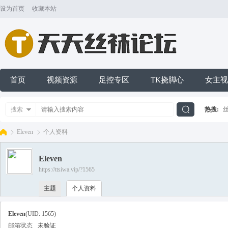
设为首页
收藏本站
首页
视频资源
足控专区
TK挠脚心
女主视
搜索
热搜:
搜
Eleven
个人资料
Eleven
索
https://ttsiwa.vip/?1565
天
›
›
主题
个人资料
Eleven
(UID: 1565)
邮箱状态
未验证