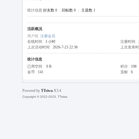
统计信息
好友数 0
|
回帖数 0
|
主题数 1
活跃概况
天
用户组
注册会员
在线时间
3 小时
注册时间
上次活动时间
2026-7-23 22:38
上次发表时
统计信息
已用空间
0 B
积分
198
金币
141
贡献
6
Powered by
TTsiwa
X3.4
丝
Copyright © 2022-2023, TTsiwa.