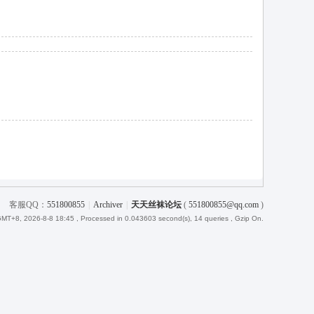
客服QQ：
551800855
|
Archiver
|
天天丝袜论坛
(
551800855@qq.com
)
MT+8, 2026-8-8 18:45
, Processed in 0.043603 second(s), 14 queries , Gzip On.