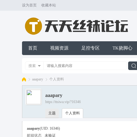
设为首页
收藏本站
首页
视频资源
足控专区
TK挠脚心
搜索
aaapary
个人资料
aaapary
索
https://ttsiwa.vip/?16346
天
›
›
主题
个人资料
aaapary
(UID: 16346)
邮箱状态
未验证