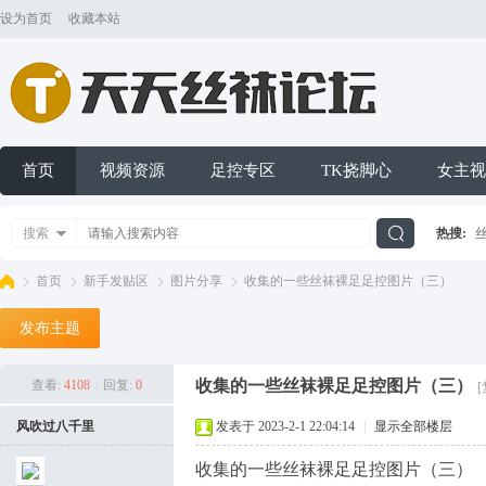
设为首页
收藏本站
首页
视频资源
足控专区
TK挠脚心
女主视
搜索
热搜:
搜
首页
新手发贴区
图片分享
收集的一些丝袜裸足足控图片（三）
发布主题
索
天
»
›
›
›
收集的一些丝袜裸足足控图片（三）
查看:
4108
|
回复:
0
风吹过八千里
发表于 2023-2-1 22:04:14
|
显示全部楼层
收集的一些丝袜裸足足控图片（三）