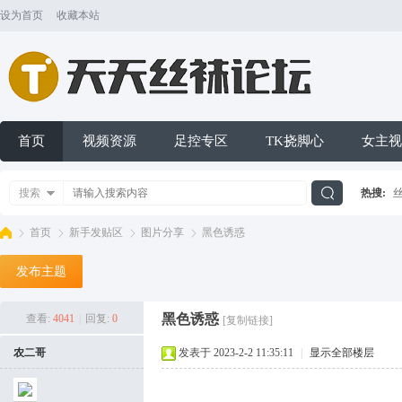
设为首页
收藏本站
首页
视频资源
足控专区
TK挠脚心
女主视
搜索
热搜:
搜
首页
新手发贴区
图片分享
黑色诱惑
发布主题
索
天
»
›
›
›
黑色诱惑
查看:
4041
|
回复:
0
[复制链接]
农二哥
发表于 2023-2-2 11:35:11
|
显示全部楼层