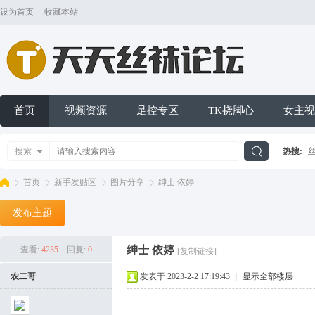
设为首页
收藏本站
首页
视频资源
足控专区
TK挠脚心
女主视
搜索
热搜:
搜
首页
新手发贴区
图片分享
绅士 依婷
发布主题
索
天
»
›
›
›
绅士 依婷
查看:
4235
|
回复:
0
[复制链接]
农二哥
发表于 2023-2-2 17:19:43
|
显示全部楼层