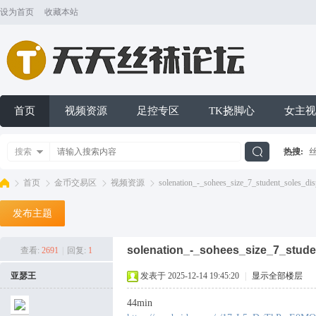
设为首页
收藏本站
首页
视频资源
足控专区
TK挠脚心
女主视
搜索
热搜:
搜
首页
金币交易区
视频资源
solenation_-_sohees_size_7_student_soles_disp
发布主题
索
天
»
›
›
›
solenation_-_sohees_size_7_stude
查看:
2691
|
回复:
1
亚瑟王
发表于 2025-12-14 19:45:20
|
显示全部楼层
44min