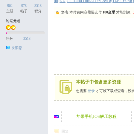
https://pan.baidu.com/s/17zL5vDgTkPmE
962
978
3518
主题
帖子
积分
游客,本付费内容需要支付
180金币
才能浏览
论坛元老
天
积分
3518
发消息
本帖子中包含更多资源
丝
您需要
登录
才可以下载或查看，没
苹果手机IOS解压教程
回复