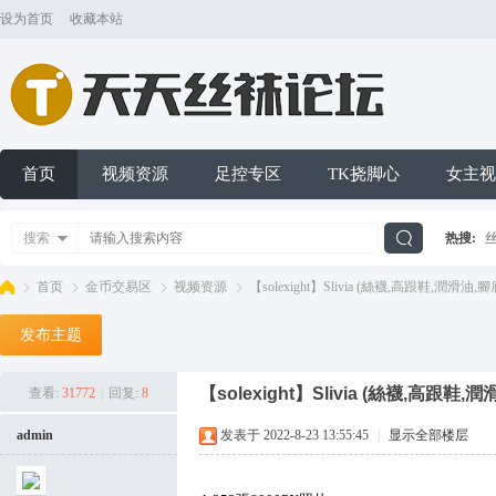
设为首页
收藏本站
首页
视频资源
足控专区
TK挠脚心
女主视
搜索
热搜:
搜
首页
金币交易区
视频资源
【solexight】Slivia (絲襪,高跟鞋,潤滑油,腳底
发布主题
索
天
»
›
›
›
【solexight】Slivia (絲襪,高跟鞋,
查看:
31772
|
回复:
8
admin
发表于 2022-8-23 13:55:45
|
显示全部楼层