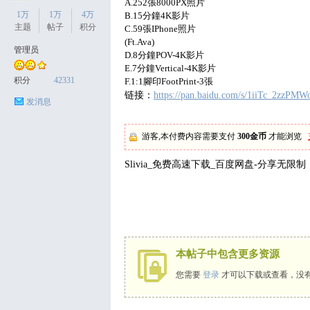
A.252張8000PX照片
1万
1万
4万
B.15分鐘4K影片
主题
帖子
积分
C.59張IPhone照片
(Ft.Ava)
管理员
D.8分鐘POV-4K影片
天
E.7分鐘Vertical-4K影片
积分
42331
F.1:1腳印FootPrint-3張
链接：
https://pan.baidu.com/s/1iiTc_2zzPMW
发消息
游客,本付费内容需要支付
300金币
才能浏览
Slivia_免费高速下载_百度网盘-分享无限制
丝
本帖子中包含更多资源
您需要
登录
才可以下载或查看，没