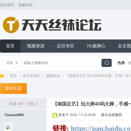
设为首页
收藏本站
首页
视频资源
足控专区
TK挠脚心
女主视
搜索
热搜:
搜
首页
金币交易区
视频资源
【南国足艺】玩大婷40码大脚，手感一流！ .
发布主题
索
天
»
›
›
›
【南国足艺】玩大婷40码大脚，手感
查看:
660
|
回复:
0
Tiantian0001
发表于 2026-7-5 10:50:06
|
显示全部楼层
链接:
https://pan.baidu